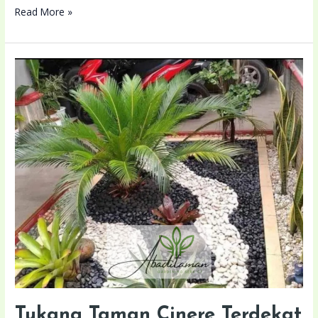
Read More »
Tukang
Taman
Cinere
Terdekat
Lokasi
Anda
Tukang Taman Cinere Terdekat