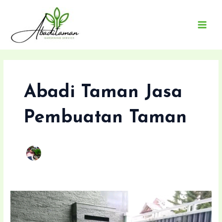
Lewati
Post
MAI
ke
pagination
MEN
konten
Abadi Taman Jasa
Pembuatan Taman
Tukang
Taman
Cilodong