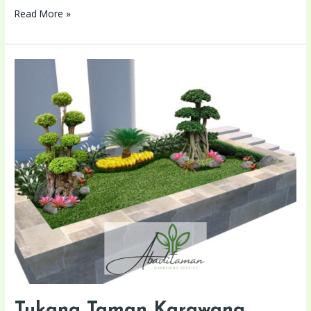
Read More »
Tukang
Taman
Karawang
Terdekat
Lokasi
Anda
Tukang Taman Karawang