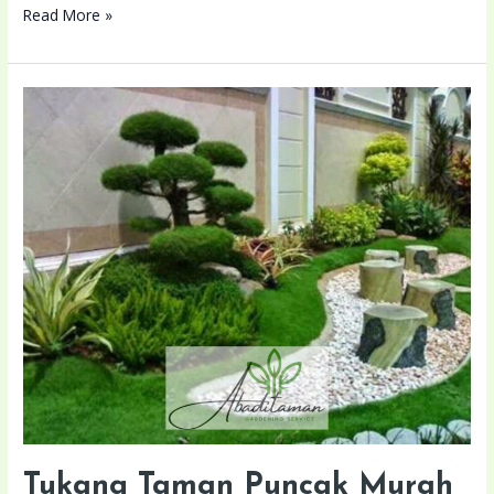
Read More »
Tukang
Taman
Puncak
Murah
Terdekat
Lokasi
Anda
Tukang Taman Puncak Murah