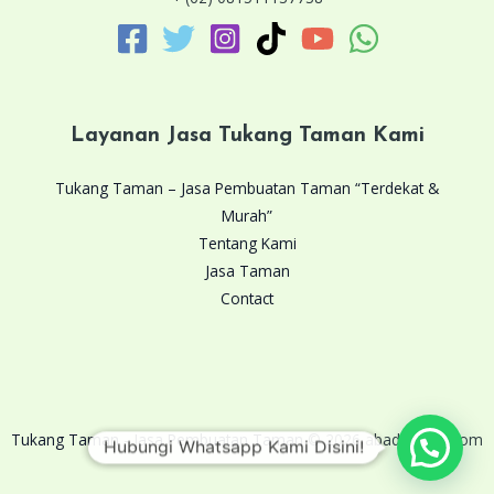
Layanan Jasa Tukang Taman Kami
Tukang Taman – Jasa Pembuatan Taman “Terdekat &
Murah”
Tentang Kami
Jasa Taman
Contact
Tukang Taman
-
Jasa Pembuatan Taman
© 2026 abaditaman.com
Hubungi Whatsapp Kami Disini!