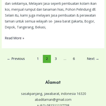
dan sekitarnya, Melayani Jasa seperti pembuatan kolam ikan
koi, menjual rumput dan tanaman hias, Pohon Pelindung dll.
Selain itu, kami juga melayani Jasa pembuatan & perawatan
taman untuk semua wilayah se- Jawa barat (Jakarta, Bogor,
Depok, Tangerang, Bekasi,
Read More »
←
Previous
1
2
3
…
6
Next
→
Alamat
sasakpanjang, jawabarat, indonesia 16320
abaditaman@gmail.com
+ (62) 081511137738