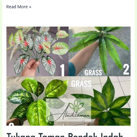
Read More »
Tukang
Taman
Pondok
Indah
Terdekat
Anda