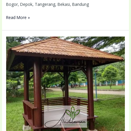
Bogor, Depok, Tangerang, Bekasi, Bandung
Read More »
Tukang
Taman
Jakarta
Barat
Terdekat
Lokasi
Anda